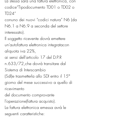
La stessa sarà una fattura elettronica, con 
codice“Tipodocumento TD01 o TD02 o 
TD24”
conuno dei nuovi “codici natura” N6 (da 
N6.1 a N6.9 a seconda del settore 
interessato).
Il soggetto ricevente dovrà emettere 
un’autofattura elettronica integratacon 
aliquota iva 22%,
ai sensi dell’articolo 17 del D.P.R 
n.633/72,che dovrà transitare dal 
Sistema di Interscambio
(SdI)e trasmetterla allo SDI entro il 15° 
giorno del mese successivo a quello di 
ricevimento
del documento comprovante 
l’operazione(fattura acquisto).
La fattura elettronica emessa avrà le 
seguenti caratteristiche: