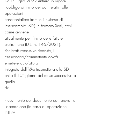
Dal1° luglio 2022 entrerà in vigore 
l’obbligo di invio dei dati relativi alle 
operazioni
transfrontaliere tramite il sistema di 
Interscambio (SDI) in formato XML, così 
come avviene
attualmente per l’invio delle fatture 
elettroniche (D.L. n. 146/2021).
Per lefatturepassive ricevute, il 
cessionario/committente dovrà 
emetterel’autofattura
integrata dell’IVAe trasmetterla allo SDI 
entro il 15° giorno del mese successivo a 
quello
di:
-ricevimento del documento comprovante 
l’operazione (in caso di operazione 
INTRA